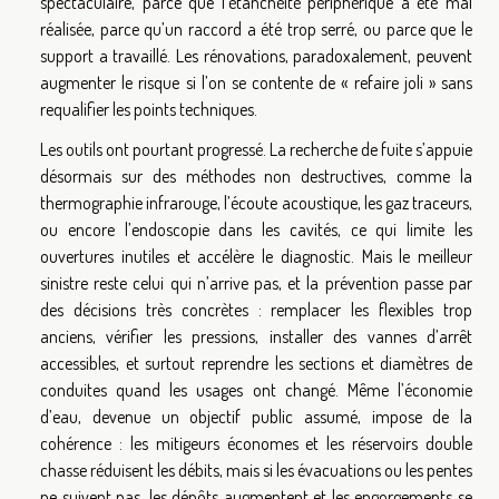
spectaculaire, parce que l’étanchéité périphérique a été mal
réalisée, parce qu’un raccord a été trop serré, ou parce que le
support a travaillé. Les rénovations, paradoxalement, peuvent
augmenter le risque si l’on se contente de « refaire joli » sans
requalifier les points techniques.
Les outils ont pourtant progressé. La recherche de fuite s’appuie
désormais sur des méthodes non destructives, comme la
thermographie infrarouge, l’écoute acoustique, les gaz traceurs,
ou encore l’endoscopie dans les cavités, ce qui limite les
ouvertures inutiles et accélère le diagnostic. Mais le meilleur
sinistre reste celui qui n’arrive pas, et la prévention passe par
des décisions très concrètes : remplacer les flexibles trop
anciens, vérifier les pressions, installer des vannes d’arrêt
accessibles, et surtout reprendre les sections et diamètres de
conduites quand les usages ont changé. Même l’économie
d’eau, devenue un objectif public assumé, impose de la
cohérence : les mitigeurs économes et les réservoirs double
chasse réduisent les débits, mais si les évacuations ou les pentes
ne suivent pas, les dépôts augmentent et les engorgements se