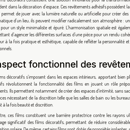
dent dans la décoration d'espace. Ces revêtements adhésifs possèdent la 
 permet de jouer avec la lumière naturelle ou artificielle pour créer des
atique d'un lieu, ils peuvent modifier radicalement son atmosphère : u
s pour un style minimaliste et épuré. L'harmonisation spatiale est égal
ttant d'agencer les différentes surfaces d'une pièce pour un rendu cohér
eur à la fois pratique et esthétique, capable de refléter la personnalité
onnels.
aspect fonctionnel des revête
ilms décoratifs s'imposent dans les espaces intérieurs, apportant bien 
ifs révolutionnent la fonctionnalité des films en jouant un rôle prép
nts. Ils permettent notamment de créer des espaces d'intimité, sans sacri
èces nécessitant de la discrétion telle que les salles de bain ou les bureau
t à la fois beauté et discrétion.
tre, ces films constituent une barrière protectrice contre les rayons ul
age significatif des films décoratifs, permettant de réduire considéra
sition solaire. De même, certains films sont dotés de propriétés isolantes,