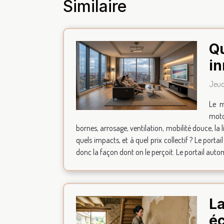
Similaire
Qu
in
Jeud
Le m
motor
bornes, arrosage, ventilation, mobilité douce, la 
quels impacts, et à quel prix collectif ? Le porta
donc la façon dont on le perçoit. Le portail automat
La
é