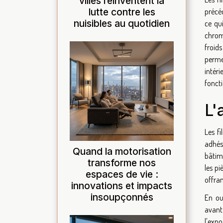
villes réinventent la
lutte contre les
précé
nuisibles au quotidien
ce qui
chrom
froid
perme
intéri
foncti
L'
Les f
adhés
Quand la motorisation
bâtime
transforme nos
les pi
espaces de vie :
offran
innovations et impacts
insoupçonnés
En ou
avant
l'expo