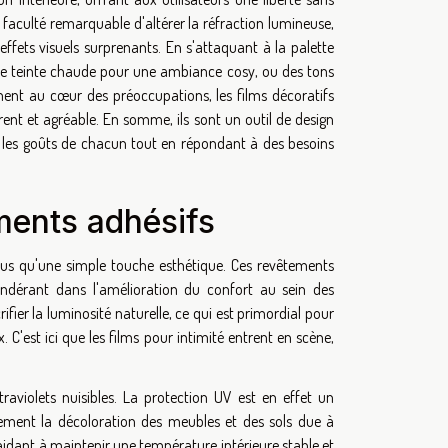
faculté remarquable d'altérer la réfraction lumineuse,
 effets visuels surprenants. En s'attaquant à la palette
ne teinte chaude pour une ambiance cosy, ou des tons
ement au cœur des préoccupations, les films décoratifs
ent et agréable. En somme, ils sont un outil de design
 et les goûts de chacun tout en répondant à des besoins
ments adhésifs
plus qu'une simple touche esthétique. Ces revêtements
ondérant dans l'amélioration du confort au sein des
fier la luminosité naturelle, ce qui est primordial pour
x. C'est ici que les films pour intimité entrent en scène,
traviolets nuisibles. La protection UV est en effet un
blement la décoloration des meubles et des sols due à
 aidant à maintenir une température intérieure stable et