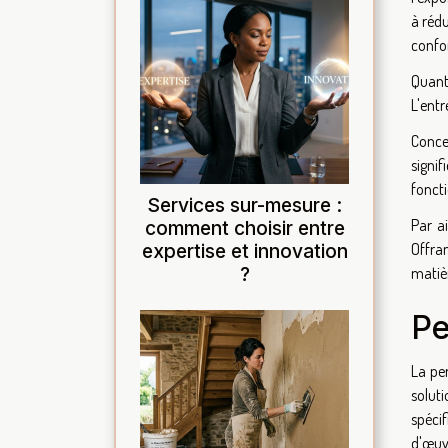
à rédu
confor
Quant 
L'entr
Concer
signif
foncti
Services sur-mesure :
Par ai
comment choisir entre
expertise et innovation
Offra
?
matièr
Pe
La pe
soluti
spéci
d'œuv