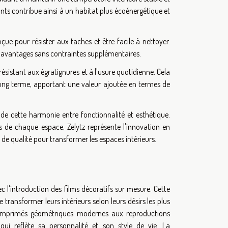
lants contribue ainsi à un habitat plus écoénergétique et
nçue pour résister aux taches et être facile à nettoyer.
urs avantages sans contraintes supplémentaires.
ésistant aux égratignures et à l'usure quotidienne. Cela
e long terme, apportant une valeur ajoutée en termes de
 de cette harmonie entre fonctionnalité et esthétique.
 de chaque espace, Zelytz représente l'innovation en
 de qualité pour transformer les espaces intérieurs.
 l'introduction des films décoratifs sur mesure. Cette
transformer leurs intérieurs selon leurs désirs les plus
des imprimés géométriques modernes aux reproductions
ui reflète sa personnalité et son style de vie. La