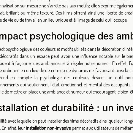
nalisation sur mesure ne s'arrête pas aux motifs; elle s'exprime également à
mat, brillant ou même texturé. Ces films offrent ainsi une liberté de c
 de vie ou de travail en un lieu unique et à l'image de celui qui l'occupe.
impact psychologique des am
ct psychologique des couleurs et motifs utilisés dans la décoration d'int
 décoratifs dans un espace peut avoir une influence notable sur le bien
ibuent à façonner des ambiances et à réguler notre humeur. En effet, l'u
e ordinaire en un lieu de détente ou de dynamisme, favorisant ainsi la co
rend en compte la psychologie des couleurs, devient un outil pour 
onnements qui soutiennent l'état émotionnel et mental des occupants. A 
le de mettre en place une ambiance et humeur qui encouragent le bien-être
stallation et durabilité : un i
ilité avec laquelle on peut installer des films décoratifs ainsi que leur lo
 En effet, leur
installation non-invasive
permet aux utilisateurs de métam