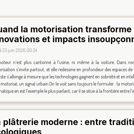
and la motorisation transforme 
novations et impacts insoupçon
i 25 juin 2026 00:24
oteur n’est plus cantonné à l’usine, ni même à la voiture. Dans nos 
isation s’invite partout, et elle redessine en profondeur des espaces de vi
liste s’allonge à mesure que les technologies gagnent en sobriété et en intel
il motorisé, un signal urbain On le voit sans toujours le formuler : la moto
ique en est l’exemple le plus parlant, car il se situe à la frontière entre l’es
 plâtrerie moderne : entre tradit
cologiques