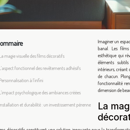
ommaire
Imaginer un espac
banal. Les film
esthétique qui r
La magie visuelle des films décoratifs
éléments subtil
L'aspect fonctionnel des revêtements adhésifs
intérieurs, créant
de chacun. Plong
Personnalisation à l'infini
fonctionnalité re
dimension de bea
L'impact psychologique des ambiances créées
La magi
Installation et durabilité : un investissement pérenne
décorat
ilms décoratifs constituent une solution innovante pour la transformation