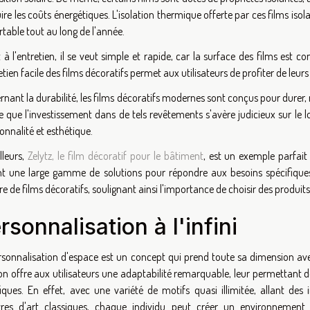
ire les coûts énergétiques. L'isolation thermique offerte par ces films iso
table tout au long de l'année.
à l'entretien, il se veut simple et rapide, car la surface des films est co
etien facile des films décoratifs permet aux utilisateurs de profiter de le
nant la durabilité, les films décoratifs modernes sont conçus pour durer, r
ie que l'investissement dans de tels revêtements s'avère judicieux sur l
onnalité et esthétique.
lleurs,
Zelytz, le film décoratif pour le bâtiment
, est un exemple parfait
nt une large gamme de solutions pour répondre aux besoins spécifiques
e de films décoratifs, soulignant ainsi l'importance de choisir des produits
rsonnalisation à l'infini
rsonnalisation d'espace est un concept qui prend toute sa dimension avec
on offre aux utilisateurs une adaptabilité remarquable, leur permettant de 
fiques. En effet, avec une variété de motifs quasi illimitée, allant 
res d'art classiques, chaque individu peut créer un environnement q