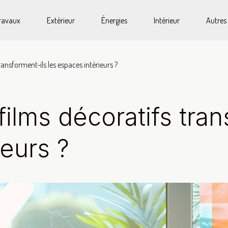
ravaux
Extérieur
Énergies
Intérieur
Autres
ansforment-ils les espaces intérieurs ?
lms décoratifs tran
ieurs ?