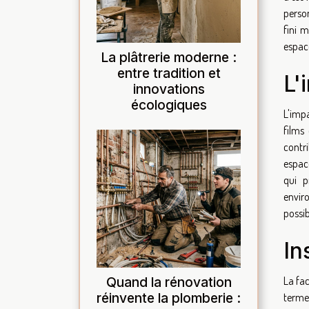
person
fini 
espace
La plâtrerie moderne :
entre tradition et
L'
innovations
écologiques
L'impa
films
contr
espac
qui p
envir
possib
In
Quand la rénovation
La fac
réinvente la plomberie :
terme.