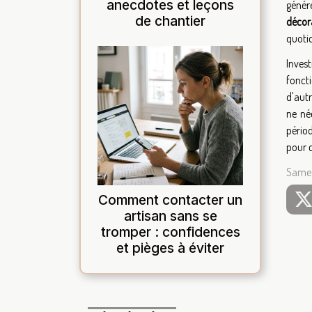
anecdotes et leçons
génére
de chantier
décor
quotid
Invest
fonct
d'aut
ne né
pério
pour c
Samed
Comment contacter un
artisan sans se
tromper : confidences
et pièges à éviter