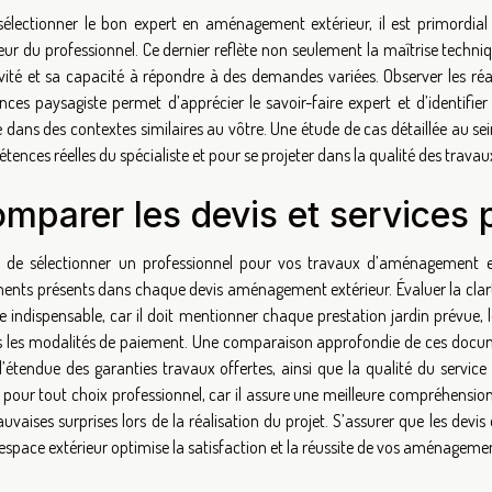
sélectionner le bon expert en aménagement extérieur, il est primordia
eur du professionnel. Ce dernier reflète non seulement la maîtrise techniq
vité et sa capacité à répondre à des demandes variées. Observer les réali
ences paysagiste permet d’apprécier le savoir-faire expert et d’identifie
dans des contextes similaires au vôtre. Une étude de cas détaillée au sei
ences réelles du spécialiste et pour se projeter dans la qualité des travaux
mparer les devis et services
 de sélectionner un professionnel pour vos travaux d’aménagement ex
ents présents dans chaque devis aménagement extérieur. Évaluer la clarté,
e indispensable, car il doit mentionner chaque prestation jardin prévue,
s les modalités de paiement. Une comparaison approfondie de ces docume
 l’étendue des garanties travaux offertes, ainsi que la qualité du serv
é pour tout choix professionnel, car il assure une meilleure compréhens
uvaises surprises lors de la réalisation du projet. S’assurer que les devis
espace extérieur optimise la satisfaction et la réussite de vos aménageme