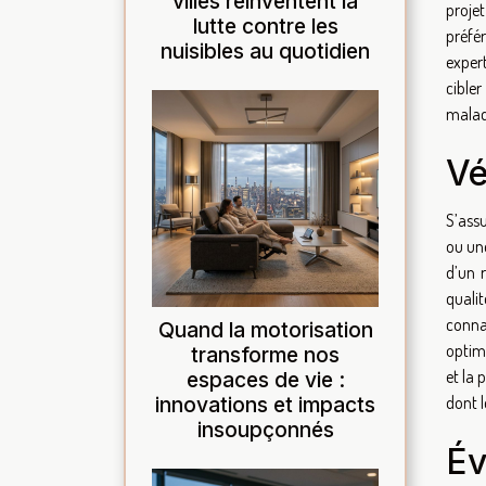
villes réinventent la
proje
lutte contre les
préfé
nuisibles au quotidien
exper
cible
maladr
Vé
S’ass
ou un
d’un 
quali
conna
Quand la motorisation
optimi
transforme nos
et la
espaces de vie :
innovations et impacts
dont l
insoupçonnés
Év