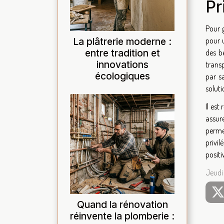
Pr
Pour g
La plâtrerie moderne :
pour u
entre tradition et
des b
innovations
transp
écologiques
par s
soluti
Il est
assure
perme
privi
positi
Jeudi
Quand la rénovation
réinvente la plomberie :