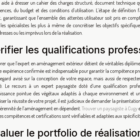
t aide à dresser un cahier des charges structuré, document technique qu
rences, du budget et des conditions d’utilisation. L’étape de définition
t, garantissant que l’ensemble des attentes utilisateur soit pris en comp
r les spécialistes les plus à même de concrétiser les objectifs spécifiqu
esses ou les imprévus lors de la réalisation.
rifier les qualifications profe
urer que l’expert en aménagement extérieur détient de véritables diplôm
e expérience confirmée est indispensable pour garantir la compétence pr
regard avisé sur la conception de votre espace, mais aussi de respecte
té. Le recours à un expert paysagiste doté d’une qualification prof
issance pointue des végétaux adaptés à chaque environnement et un
ser la réussite de votre projet, il est judicieux de demander la présentatio
 pérennité de l’aménagement en dépendent.
Trouver un paysagiste à Cugy
e
es compétences et certifications sont vérifiables et adaptées aux spécificit
aluer le portfolio de réalisatio