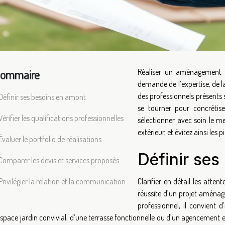
ommaire
Réaliser un aménagement ext
demande de l’expertise, de la
des professionnels présents s
Définir ses besoins en amont
se tourner pour concrétis
Vérifier les qualifications professionnelles
sélectionner avec soin le me
extérieur, et évitez ainsi les 
Évaluer le portfolio de réalisations
Définir ses
Comparer les devis et services proposés
Privilégier la relation et la communication
Clarifier en détail les atte
réussite d’un projet aménag
professionnel, il convient d’
space jardin convivial, d’une terrasse fonctionnelle ou d’un agencement e