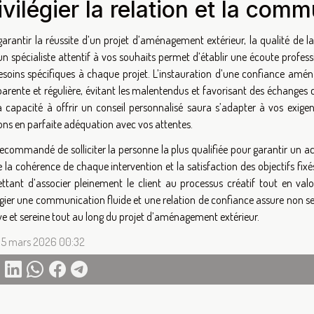
ivilégier la relation et la com
arantir la réussite d’un projet d’aménagement extérieur, la qualité de la
n spécialiste attentif à vos souhaits permet d’établir une écoute profess
esoins spécifiques à chaque projet. L’instauration d’une confiance am
arente et régulière, évitant les malentendus et favorisant des échanges 
a capacité à offrir un conseil personnalisé saura s’adapter à vos exigen
ons en parfaite adéquation avec vos attentes.
 recommandé de solliciter la personne la plus qualifiée pour garantir un 
 la cohérence de chaque intervention et la satisfaction des objectifs fixé
ttant d’associer pleinement le client au processus créatif tout en valor
légier une communication fluide et une relation de confiance assure non s
ve et sereine tout au long du projet d’aménagement extérieur.
 5 mars 2026 00:32