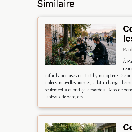
Similaire
Co
le
Mard
À Pa
réun
cafards, punaises de lit et hyménoptères. Selon 
ciblées, nouvelles normes, la lutte change d’échel
seulement « quand ça déborde ». Dans de nombr
tableaux de bord, des...
Co