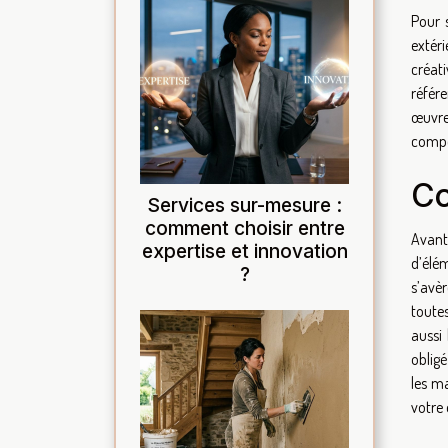
Pour 
extéri
créati
référ
œuvre 
compét
Co
Services sur-mesure :
comment choisir entre
Avant
expertise et innovation
d’élém
?
s’avèr
toute
aussi
oblig
les ma
votre 